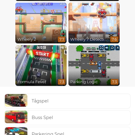
Wheely 2
Wheely 7 Detective
7.7
7.6
Formula Fever
Parking Logic
7.3
7.3
Tågspel
Buss Spel
Parkering Spel