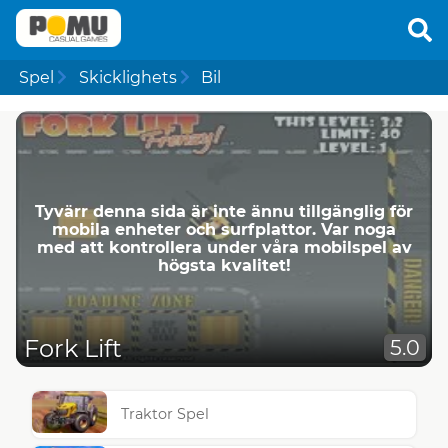
Spel
Skicklighets
Bil
Tyvärr denna sida är inte ännu tillgänglig för
mobila enheter och surfplattor. Var noga
med att kontrollera under våra mobilspel av
högsta kvalitet!
Fork Lift
5.0
Traktor Spel