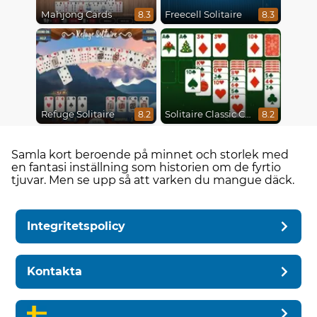
Mahjong Cards
Freecell Solitaire
8.3
8.3
Refuge Solitaire
Solitaire Classic Christmas
8.2
8.2
Samla kort beroende på minnet och storlek med
en fantasi inställning som historien om de fyrtio
tjuvar. Men se upp så att varken du mangue däck.
Integritetspolicy
Kontakta