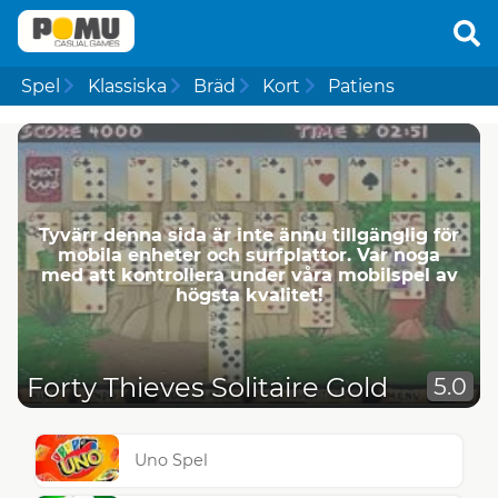
Spel
Klassiska
Bräd
Kort
Patiens
Tyvärr denna sida är inte ännu tillgänglig för
mobila enheter och surfplattor. Var noga
med att kontrollera under våra mobilspel av
högsta kvalitet!
Forty Thieves Solitaire Gold
5.0
Uno Spel