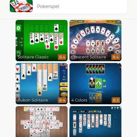
Pokerspel
Solitaire Classic
Crescent Solitaire
8.4
8.4
Yukon Solitaire
4 Colors
8.4
8.3