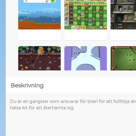
Beskrivning
Du är en gangster som ansvarar för bilen för att fullfölj
hälsa kit för att återhämta sig.