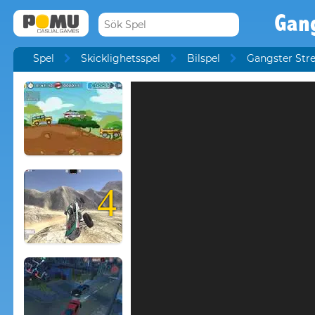
Gang
Spel
Skicklighetsspel
Bilspel
Gangster Stre
4