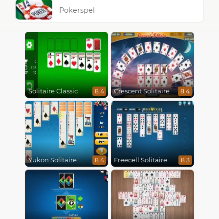
Pokerspel
Solitaire Classic
Crescent Solitaire
8.4
8.4
Yukon Solitaire
Freecell Solitaire
8.4
8.3