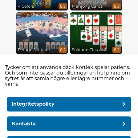
4 Colors
Mahjong Cards
8.3
8.3
Refuge Solitaire
Solitaire Classic Christmas
8.2
8.2
Tycker om att använda däck kortlek spelar patiens.
Och som inte passar du tillbringar en hel pinne om
syftet är att samla högre eller lägre nummer och
vinna.
Integritetspolicy
Kontakta