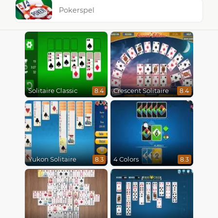
Pokerspel
Solitaire Classic
Crescent Solitaire
8.4
8.4
Yukon Solitaire
4 Colors
8.3
8.3