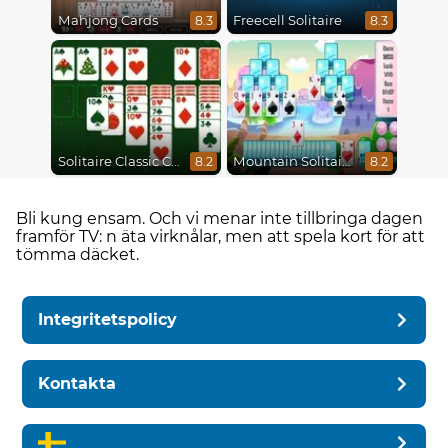
Mahjong Cards
Freecell Solitaire
8.3
8.3
Solitaire Classic Christmas
Mountain Solitaire
8.2
8.2
Bli kung ensam. Och vi menar inte tillbringa dagen
framför TV: n äta virknålar, men att spela kort för att
tömma däcket.
Integritetspolicy
Kontakta