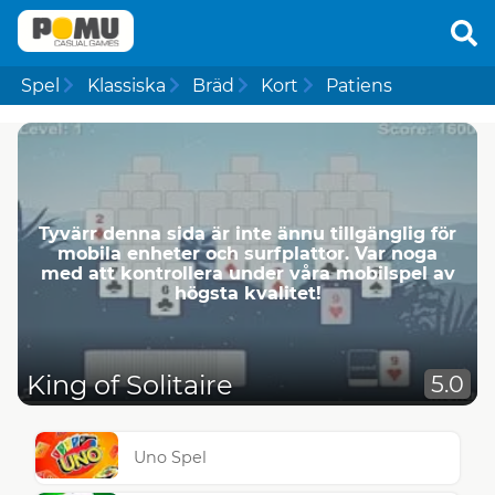
Spel
Klassiska
Bräd
Kort
Patiens
Tyvärr denna sida är inte ännu tillgänglig för
mobila enheter och surfplattor. Var noga
med att kontrollera under våra mobilspel av
högsta kvalitet!
King of Solitaire
5.0
Uno Spel