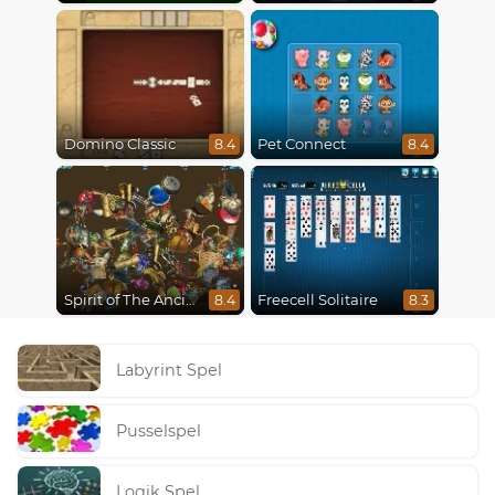
Domino Classic
Pet Connect
8.4
8.4
Spirit of The Ancient Forest
Freecell Solitaire
8.4
8.3
Labyrint Spel
Pusselspel
Logik Spel