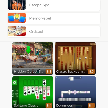
Escape Spel
Memoryspel
Ordspel
Hidden Object: Street Of Secrets
Classic Backgammon
8.8
8.5
Solitaire Classic
Dominoes
8.4
8.4