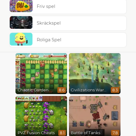
Friv spel
Skräckspel
Roliga Spel
Chaotic Garden
Civilizations Wars Master Edition
8.6
8.3
PVZ Fusion Cheats
Battle of Tanks
8.1
7.8