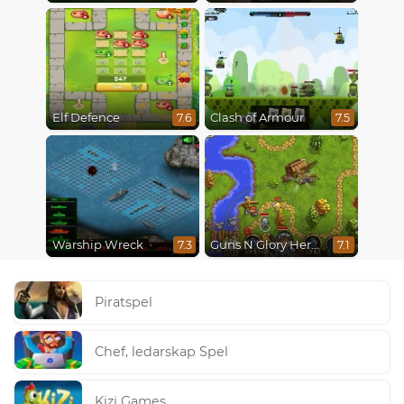
Elf Defence
Clash of Armour
7.6
7.5
Warship Wreck
Guns N Glory Heroes
7.3
7.1
Piratspel
Chef, ledarskap Spel
Kizi Games