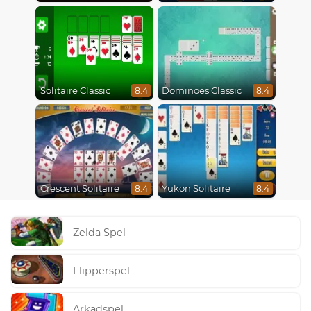
Solitaire Classic
Dominoes Classic
8.4
8.4
Crescent Solitaire
Yukon Solitaire
8.4
8.4
Zelda Spel
Flipperspel
Arkadspel