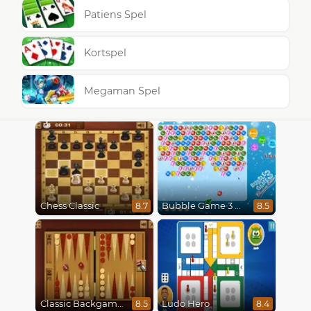
Patiens Spel
Kortspel
Megaman Spel
Chess Classic
Bubble Game 3 Christmas
8.7
8.5
Classic Backgammon
Ludo Hero
8.5
8.4