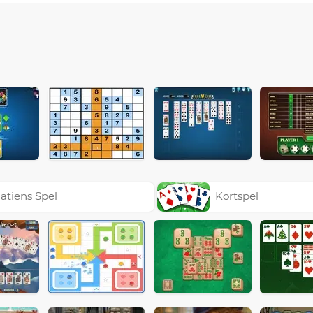
atiens Spel
Kortspel