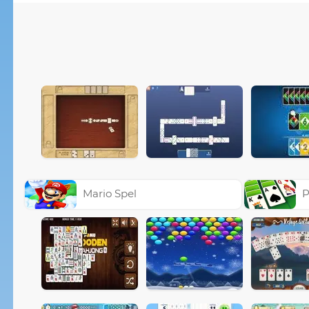
Mario Spel
P