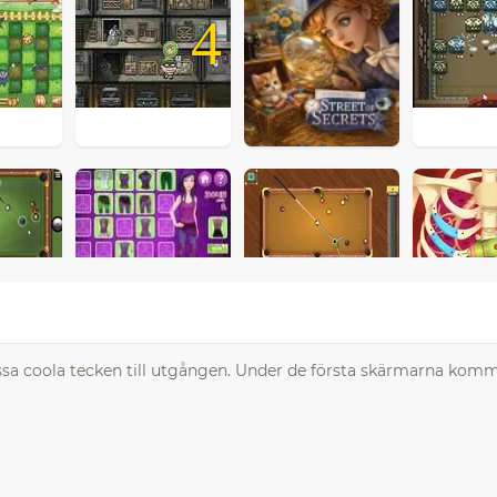
4
essa coola tecken till utgången. Under de första skärmarna komm