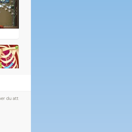
er du att