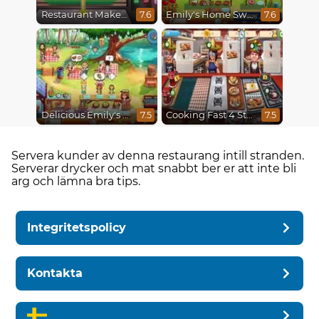
Restaurant Makeover
Emily's Home Sweet Home
7.6
7.6
Delicious Emily's Hopes And Fears
Cooking Fast 4 Steak
7.5
7.5
Servera kunder av denna restaurang intill stranden.
Serverar drycker och mat snabbt ber er att inte bli
arg och lämna bra tips.
Integritetspolicy
Kontakta