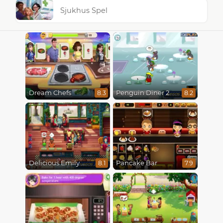
Sjukhus Spel
Dream Chefs
Penguin Diner 2
8.3
8.2
Delicious Emily New Beginning
Pancake Bar
8.1
7.9