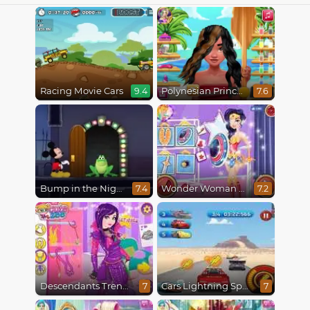
Racing Movie Cars
Polynesian Princess Real Haircuts
9.4
7.6
Bump in the Night
Wonder Woman Fashion Event
7.4
7.2
Descendants Trendsetters
Cars Lightning Speed
7
7