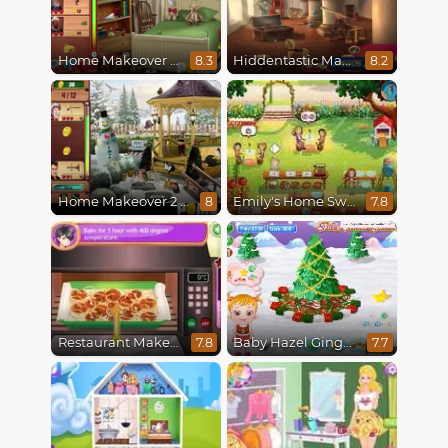
Home Makeover Hidden Object
Hiddentastic Mansion
8.3
8.2
Home Makeover 2 Hidden Object
Emily's Home Sweet Home
8
7.8
Restaurant Makeover
Baby Hazel Gingerbread House
7.8
7.7