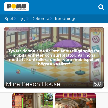
Spel
Tjej
Dekorera
Inrednings
Tyvärr denna sida är inte ännu tillgänglig för
mobila enheter och surfplattor. Var noga
med att kontrollera under våra mobilspel av
högsta kvalitet!
Mina Beach House
5.0