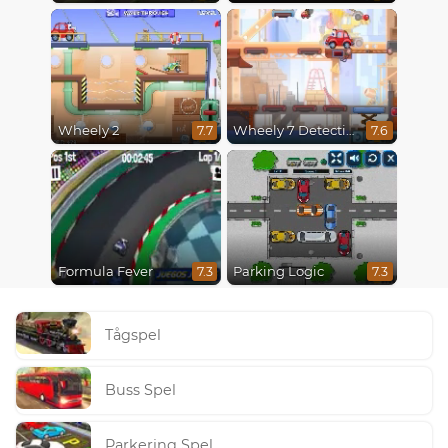
Wheely 2
Wheely 7 Detective
7.7
7.6
Formula Fever
Parking Logic
7.3
7.3
Tågspel
Buss Spel
Parkering Spel