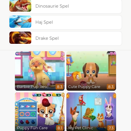
Dinosaurie Spel
Haj Spel
Drake Spel
Barbie Pup Rescue
Cute Puppy Care
8.3
8.3
Puppy Fun Care
My Pet Clinic
8.1
7.3