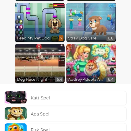
Feed My Pet Dog
Stray Dog Care
7
6.8
Dog Race Night
Audrey Adopts A Puppy
6.4
6.4
Katt Spel
Apa Spel
Fisk Spel