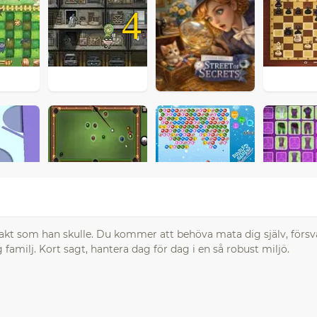
4
exakt som han skulle. Du kommer att behöva mata dig själv, försv
g familj. Kort sagt, hantera dag för dag i en så robust miljö.