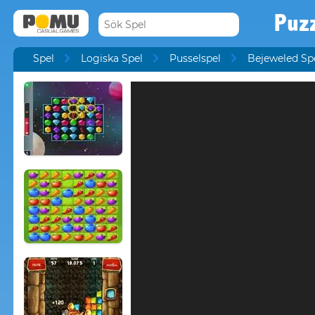
Puz
Spel
Logiska Spel
Pusselspel
Bejeweled Sp