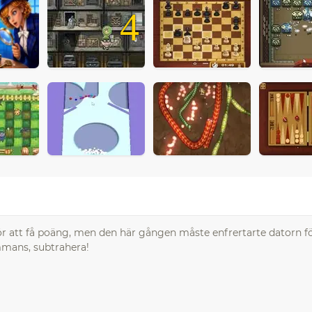
4
or för att få poäng, men den här gången måste enfrertarte datorn f
mmans, subtrahera!