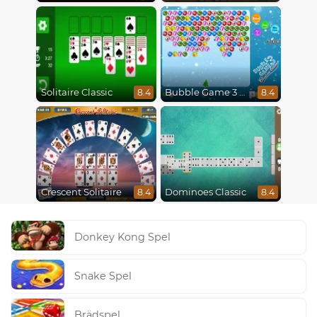
Solitaire Classic
Bubble Game 3 Christmas
8.4
8.4
Crescent Solitaire
Dominoes Classic
8.4
8.4
Donkey Kong Spel
Snake Spel
Brädspel