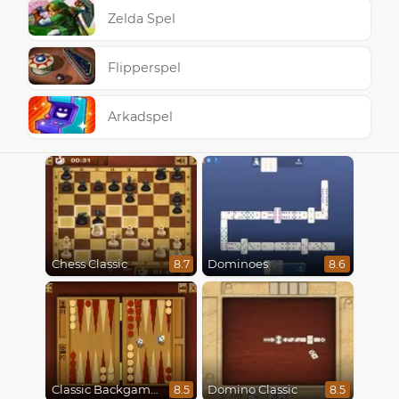
Zelda Spel
Flipperspel
Arkadspel
Chess Classic
Dominoes
8.7
8.6
Classic Backgammon
Domino Classic
8.5
8.5