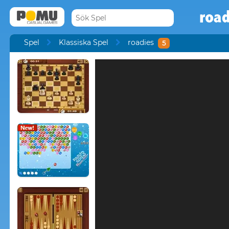
road
Spel
Klassiska Spel
roadies
5