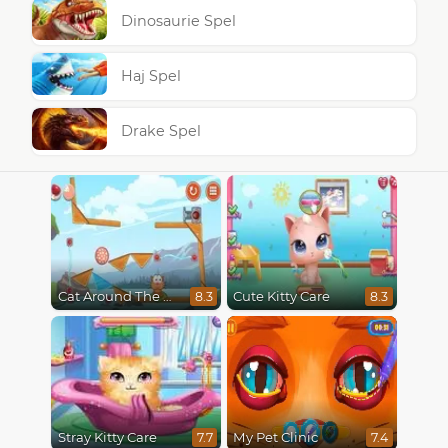
Dinosaurie Spel
Haj Spel
Drake Spel
Cat Around The World
Cute Kitty Care
8.3
8.3
Stray Kitty Care
My Pet Clinic
7.7
7.4