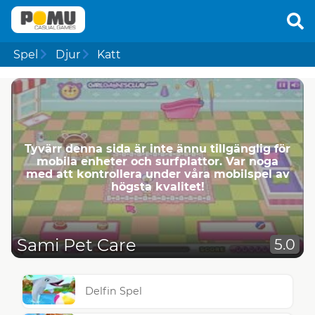
Spel
Djur
Katt
Tyvärr denna sida är inte ännu tillgänglig för
mobila enheter och surfplattor. Var noga
med att kontrollera under våra mobilspel av
högsta kvalitet!
Sami Pet Care
5.0
Delfin Spel