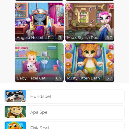
Angela Hospital Recovery
Mia's Stylish Room
7
6.7
Baby Hazel Cat
Rusty Kitten Bath
6.7
6.7
Hundspel
Apa Spel
Fisk Spel