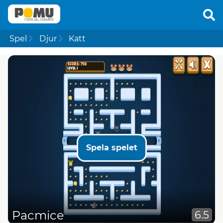
Spel
Djur
Katt
Spela spelet
Pacmice
6.5