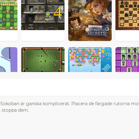
4
v Sokoban är ganska komplicerat. Placera de färgade rutorna m
t stoppa dem.