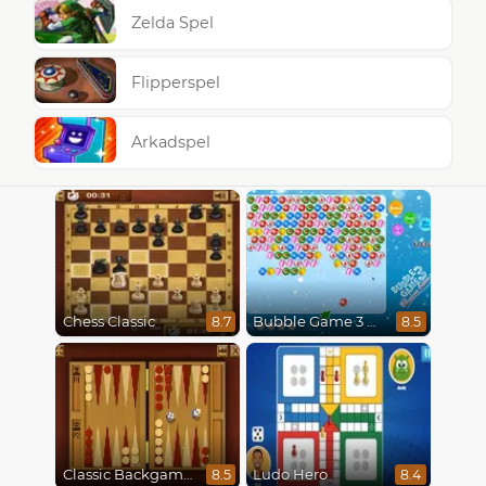
Zelda Spel
Flipperspel
Arkadspel
Chess Classic
Bubble Game 3 Christmas
8.7
8.5
Classic Backgammon
Ludo Hero
8.5
8.4