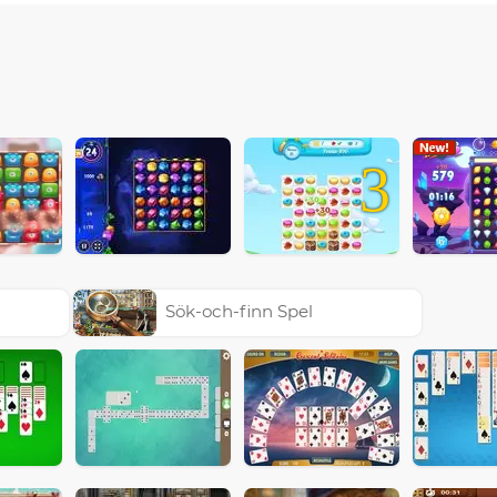
3
Sök-och-finn Spel