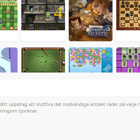
4
ditt uppdrag att slutföra det nödvändiga antalet rader på varje n
åningom tjocknar.