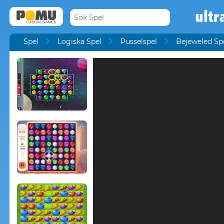
ultr
Spel
Logiska Spel
Pusselspel
Bejeweled Sp