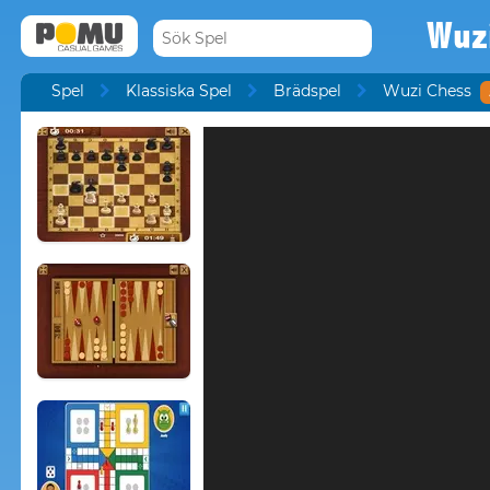
Wuz
Spel
Klassiska Spel
Brädspel
Wuzi Chess