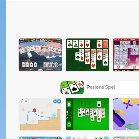
Patiens Spel