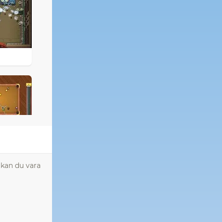
 kan du vara