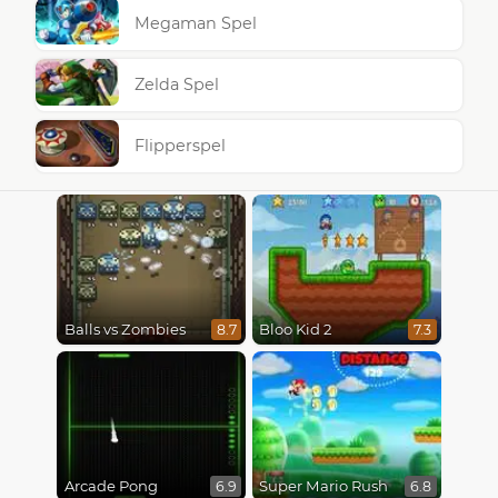
Megaman Spel
Zelda Spel
Flipperspel
Balls vs Zombies
Bloo Kid 2
8.7
7.3
Arcade Pong
Super Mario Rush
6.9
6.8