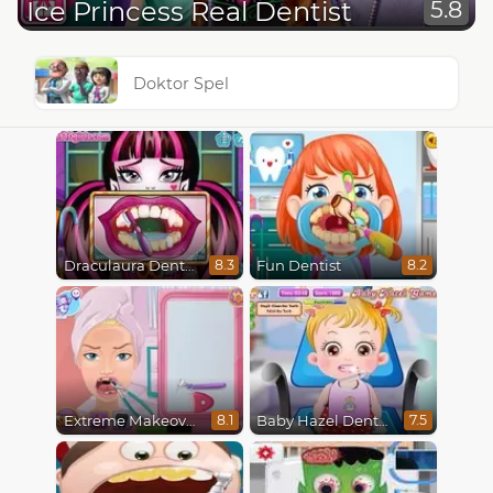
Ice Princess Real Dentist
5.8
Doktor Spel
Draculaura Dentist
Fun Dentist
8.3
8.2
Extreme Makeover
Baby Hazel Dental Care
8.1
7.5