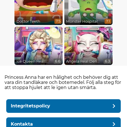
Doctor Teeth
Monster Hospital
7.5
7.1
Ice Queen Real Dentist
Angela Real Dentist
6.6
6.3
Princess Anna har en hålighet och behöver dig att
vara din tandläkare och botemedel. Följ alla steg för
att stoppa hjulet att le igen utan smärta.
Integritetspolicy
Kontakta