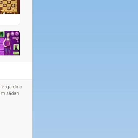
 färga dina
 om sådan