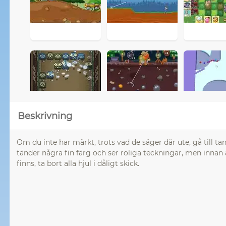
Beskrivning
Om du inte har märkt, trots vad de säger där ute, gå till t
tänder några fin färg och ser roliga teckningar, men innan
finns, ta bort alla hjul i dåligt skick.