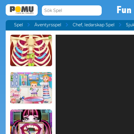
Fun 
Spel
Äventyrsspel
Chef, ledarskap Spel
Sju