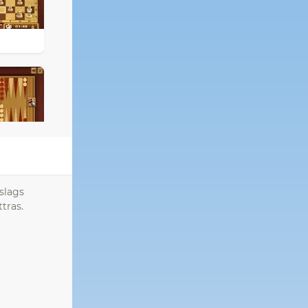
 slags
tras.