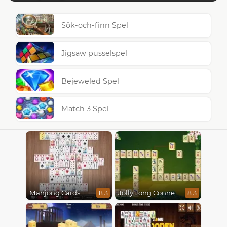
Sök-och-finn Spel
Jigsaw pusselspel
Bejeweled Spel
Match 3 Spel
Mahjong Cards
Jolly Jong Connect
8.3
8.3