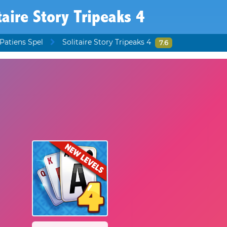
taire Story Tripeaks 4
Patiens Spel
Solitaire Story Tripeaks 4
7.6