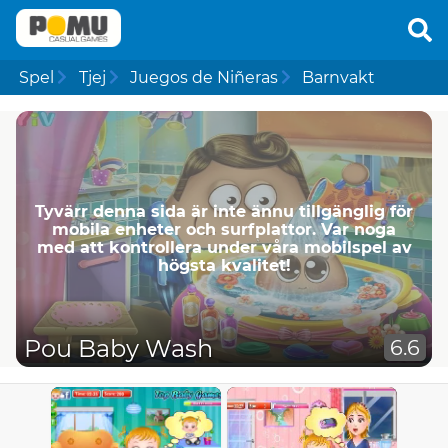
Spel
Tjej
Juegos de Niñeras
Barnvakt
Tyvärr denna sida är inte ännu tillgänglig för
mobila enheter och surfplattor. Var noga
med att kontrollera under våra mobilspel av
högsta kvalitet!
Pou Baby Wash
6.6