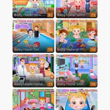
Baby Hazel Newborn Vaccination
Baby Hazel Stomach Care
8.1
7.9
Baby Hazel Swimming
Baby Hazel in Preschool
7.9
7.8
Baby Hazel Hand Fracture
Baby Hazel Sibling Trouble
7.7
7.6