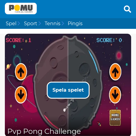
Spel
Sport
Tennis
Pingis
Spela spelet
Pvp Pong Challenge