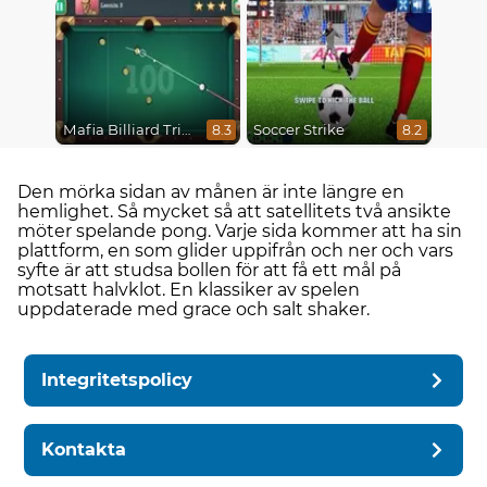
Mafia Billiard Tricks
Soccer Strike
8.3
8.2
Den mörka sidan av månen är inte längre en
hemlighet. Så mycket så att satellitets två ansikte
möter spelande pong. Varje sida kommer att ha sin
plattform, en som glider uppifrån och ner och vars
syfte är att studsa bollen för att få ett mål på
motsatt halvklot. En klassiker av spelen
uppdaterade med grace och salt shaker.
Integritetspolicy
Kontakta