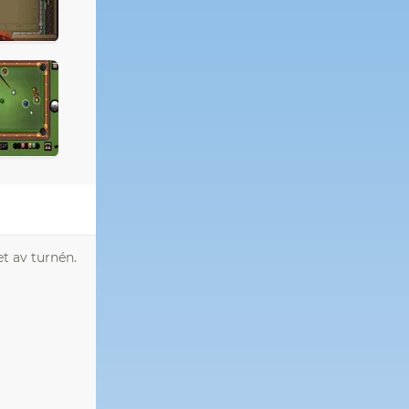
et av turnén.