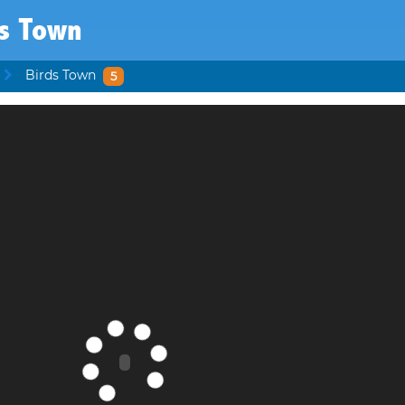
ds Town
Birds Town
5