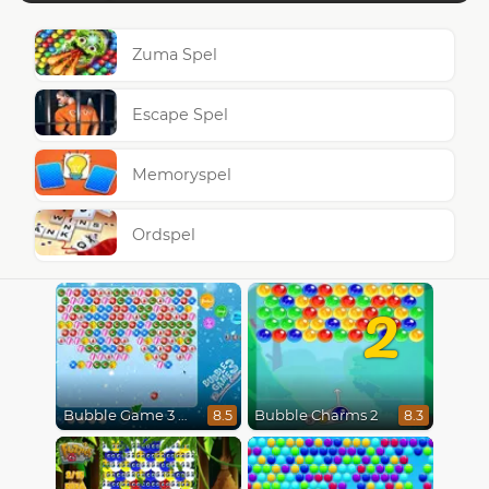
Zuma Spel
Escape Spel
Memoryspel
Ordspel
2
Bubble Game 3 Christmas
Bubble Charms 2
8.5
8.3