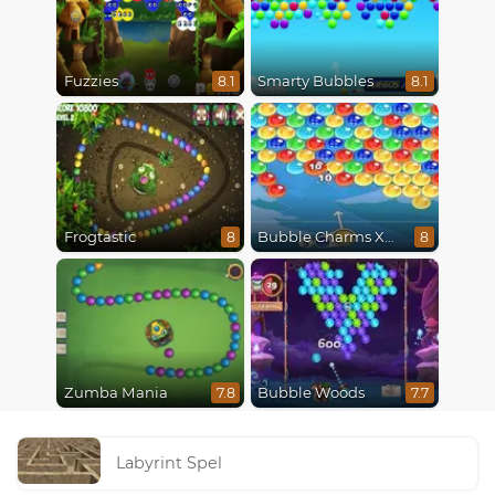
Fuzzies
Smarty Bubbles
8.1
8.1
Frogtastic
Bubble Charms Xmas
8
8
Zumba Mania
Bubble Woods
7.8
7.7
Labyrint Spel