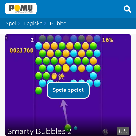
Spel
Logiska
Bubbel
Spela spelet
Smarty Bubbles 2
6.5