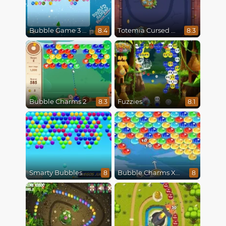
Bubble Game 3 Christmas
Totemia Cursed Marbles
8.4
8.3
Bubble Charms 2
Fuzzies
8.3
8.1
Smarty Bubbles
Bubble Charms Xmas
8
8