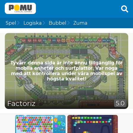
Spel
Logiska
Bubbel
Zuma
Tyvärr denna sida är inte ännu tillgänglig för
mobila enheter och surfplattor. Var noga
med att kontrollera under våra mobilspel av
högsta kvalitet!
Factoriz
5.0