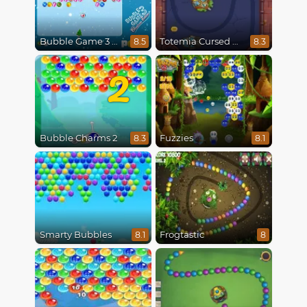
Bubble Game 3 Christmas
Totemia Cursed Marbles
8.5
8.3
2
Bubble Charms 2
Fuzzies
8.3
8.1
Smarty Bubbles
Frogtastic
8.1
8