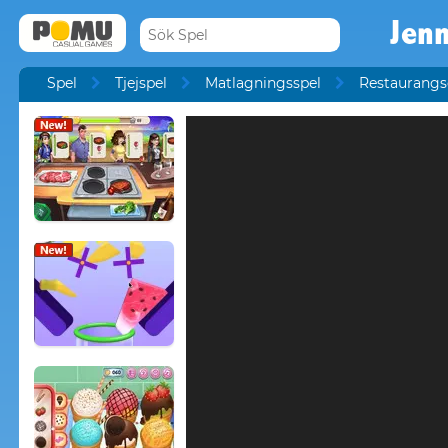
Jenn
Spel
Tjejspel
Matlagningsspel
Restaurangs