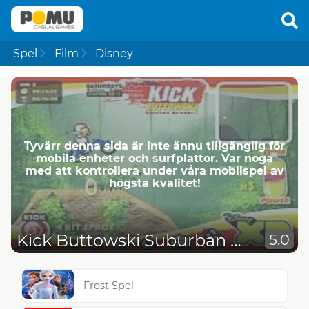
Spel
Film
Disney
Tyvärr denna sida är inte ännu tillgänglig för
mobila enheter och surfplattor. Var noga
med att kontrollera under våra mobilspel av
högsta kvalitet!
Kick Buttowski Suburban Daredevil
5.0
Frost Spel