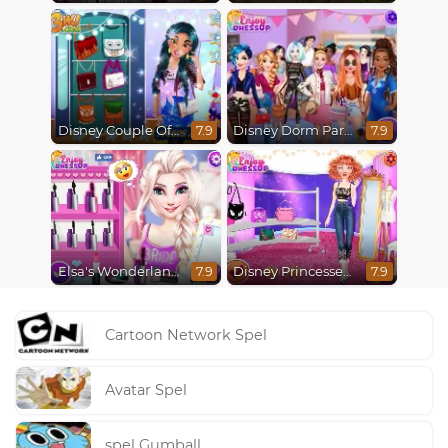
Disney Couple Of The Year
Disney Dorm Party
7.9
7.9
Elsa's Wonderland Wedding
Disney Princesses Runway Show
7.9
7.9
Cartoon Network Spel
Avatar Spel
spel Gumball