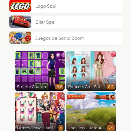
Lego Spel
Bilar Spel
Juegos de Sonic Boom
Smarte Couture
Princess Girls Safari Trip
8.8
8.2
Disney Travel Diaries: City Break
The Lion Guard Assemble
8
7.9