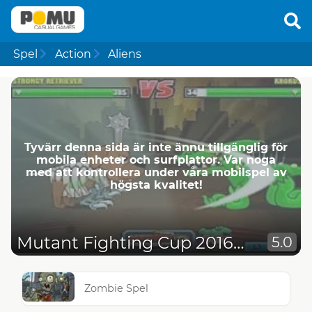
Spel
Action
Aliens
Tyvärr denna sida är inte ännu tillgänglig för
mobila enheter och surfplattor. Var noga
med att kontrollera under våra mobilspel av
högsta kvalitet!
Mutant Fighting Cup 2016 Cat Edition
5.0
Zombie Spel