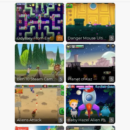
Odyssey From Earth To Space
Danger Mouse Ultimate
7.1
5
Ben 10 Steam Camp
Planet of Kaz
5
5
Aliens Attack
Baby Hazel Alien Friend
5
5