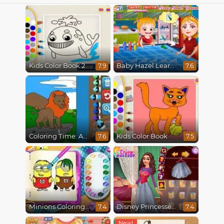
Kids Color Book 2
Baby Hazel Learns Colors
7.9
7.6
Coloring Time: Animals
Kids Color Book
7.6
7.5
Minions Coloring Book
Disney Princesses Rainbow Dresses
7.4
7.4