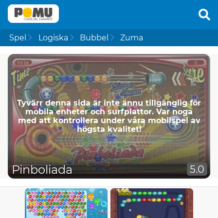
Spel
Logiska
Bubbel
Zuma
Tyvärr denna sida är inte ännu tillgänglig för
mobila enheter och surfplattor. Var noga
med att kontrollera under våra mobilspel av
högsta kvalitet!
Pinboliada
5.0