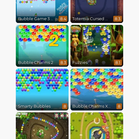
Bubble Game 3 Christmas
Totemia Cursed Marbles
8.4
8.3
2
Bubble Charms 2
Fuzzies
8.3
8.1
Smarty Bubbles
Bubble Charms Xmas
8
8