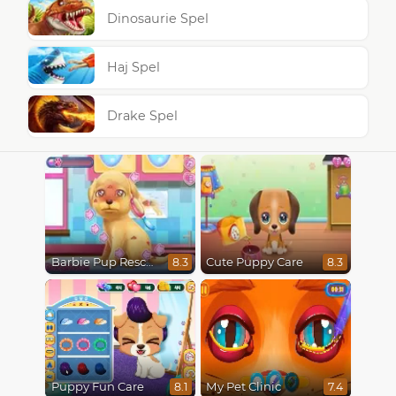
Dinosaurie Spel
Haj Spel
Drake Spel
Barbie Pup Rescue
Cute Puppy Care
8.3
8.3
Puppy Fun Care
My Pet Clinic
8.1
7.4