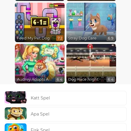
Feed My Pet Dog
Stray Dog Care
7.2
6.9
Audrey Adopts A Puppy
Dog Race Night
6.4
6.4
Katt Spel
Apa Spel
Fisk Spel