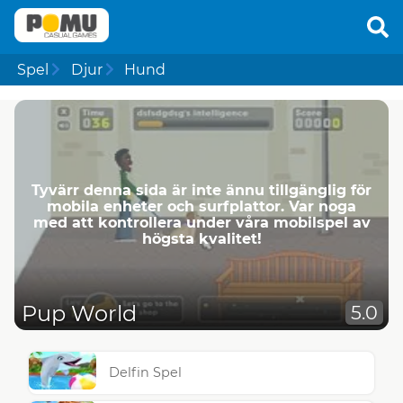
Spel
Djur
Hund
Tyvärr denna sida är inte ännu tillgänglig för
mobila enheter och surfplattor. Var noga
med att kontrollera under våra mobilspel av
högsta kvalitet!
Pup World
5.0
Delfin Spel