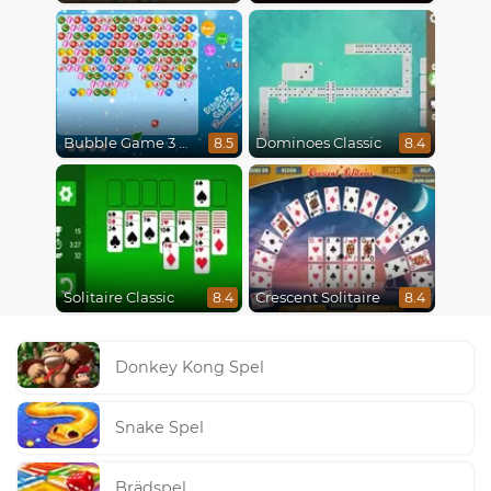
Bubble Game 3 Christmas
Dominoes Classic
8.5
8.4
Solitaire Classic
Crescent Solitaire
8.4
8.4
Donkey Kong Spel
Snake Spel
Brädspel