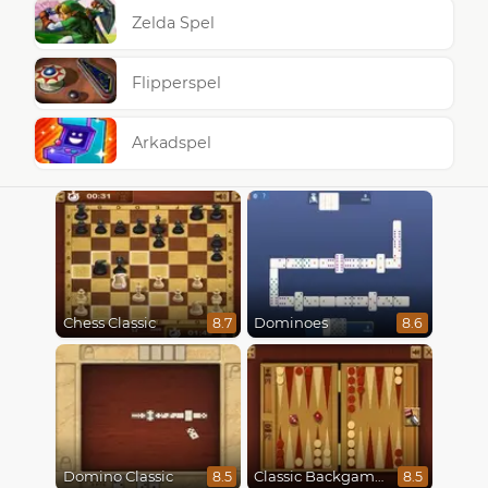
Zelda Spel
Flipperspel
Arkadspel
Chess Classic
Dominoes
8.7
8.6
Domino Classic
Classic Backgammon
8.5
8.5