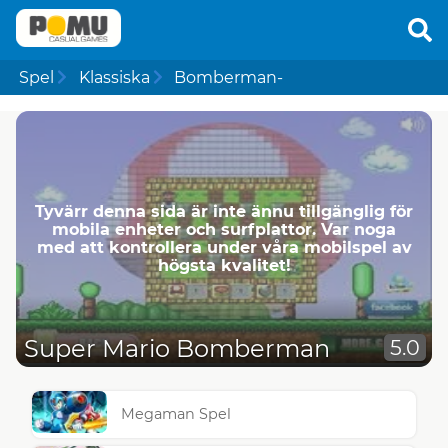
Spel
Klassiska
Bomberman-
Tyvärr denna sida är inte ännu tillgänglig för
mobila enheter och surfplattor. Var noga
med att kontrollera under våra mobilspel av
högsta kvalitet!
Super Mario Bomberman
5.0
Megaman Spel