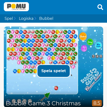
Spel
Logiska
Bubbel
Spela spelet
Bubble Game 3 Christmas
8.5