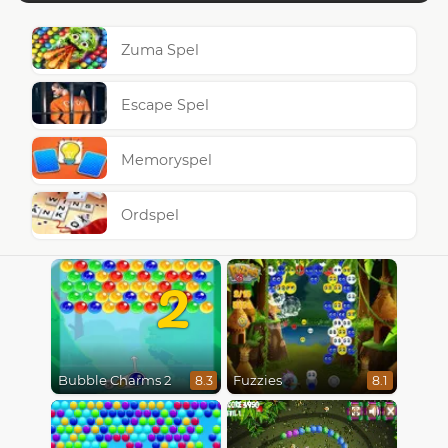
Zuma Spel
Escape Spel
Memoryspel
Ordspel
2
Bubble Charms 2
Fuzzies
8.3
8.1