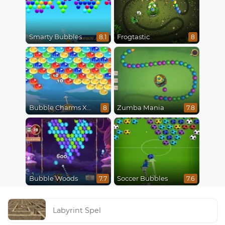
Smarty Bubbles
Frogtastic
8.1
8
Bubble Charms Xmas
Zumba Mania
8
7.8
Bubble Woods
Soccer Bubbles
7.7
7.6
Labyrint Spel