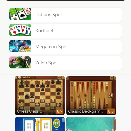
Patiens Spel
Kortspel
Megaman Spel
Zelda Spel
Chess Classic
Classic Backgammon
8.7
8.5