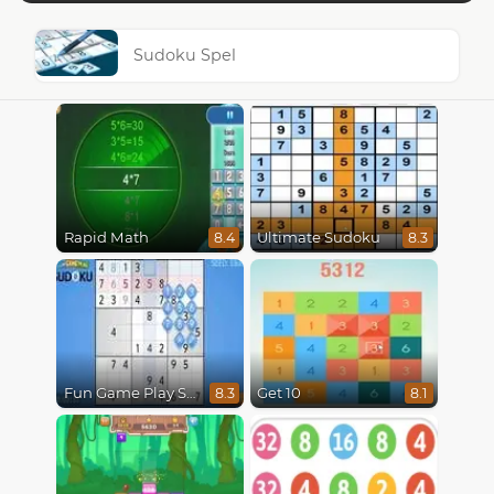
Sudoku Spel
Rapid Math
Ultimate Sudoku
8.4
8.3
Fun Game Play Sudoku
Get 10
8.3
8.1