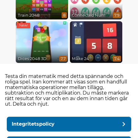
Train 2048
Connected Numbers
8
7.9
Dices 2048 3D
Make 24
7.7
7.4
Testa din matematik med detta spännande och
roliga spel. Iran kommer att visas som en handfull
matematiska operationer mellan tillägg,
subtraktion och multiplikation. Du måste markera
rätt resultat för var och en av dem innan tiden går
ut. Delta och njut.
Integritetspolicy