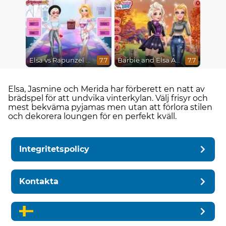
Elsa vs Rapunzel Fashion Game
Barbie and Elsa Autumn Patterns
7.7
7.7
Elsa, Jasmine och Merida har förberett en natt av
brädspel för att undvika vinterkylan. Välj frisyr och
mest bekväma pyjamas men utan att förlora stilen
och dekorera loungen för en perfekt kväll.
Integritetspolicy
Kontakta