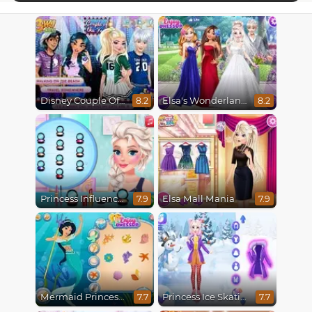
Disney Couple Of The Year
Elsa's Wonderland Wedding
8.2
8.2
Princess Influencer Winter Wonderland
Elsa Mall Mania
7.9
7.9
Mermaid Princesses
Princess Ice Skating Adventure
7.7
7.7