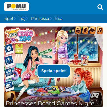
Spel
Tjej
Prinsessa
Elsa
Spela spelet
Princesses Board Games Night