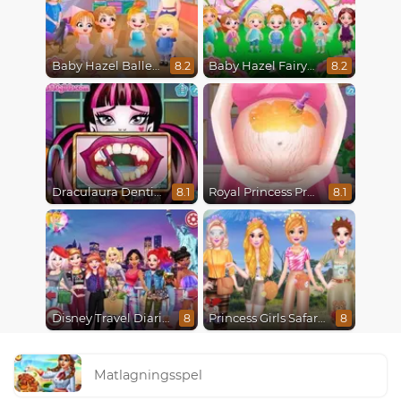
Baby Hazel Ballerina Dance
Baby Hazel Fairyland Ballet
8.2
8.2
Draculaura Dentist
Royal Princess Pregnant
8.1
8.1
Disney Travel Diaries: City Break
Princess Girls Safari Trip
8
8
Matlagningsspel