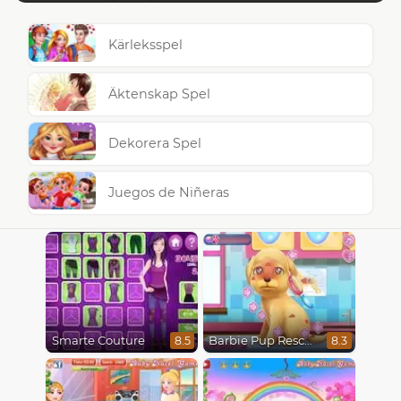
Kärleksspel
Äktenskap Spel
Dekorera Spel
Juegos de Niñeras
Smarte Couture
Barbie Pup Rescue
8.5
8.3