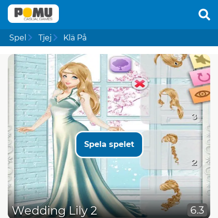
Spel
Tjej
Klä På
Spela spelet
Wedding Lily 2
6.3