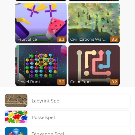
Fruit Slice
Civilizations Wars Master Edition
8.3
8.3
Jewel Burst
Color Pipes
8.2
8.2
Labyrint Spel
Pusselspel
Tänkande Spel