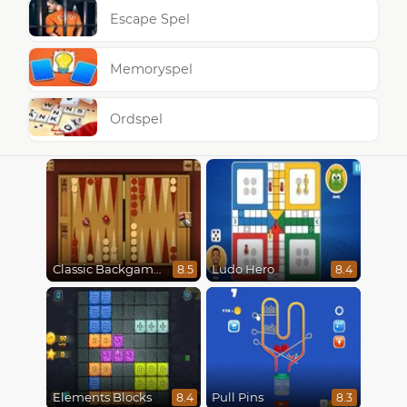
Escape Spel
Memoryspel
Ordspel
Classic Backgammon
Ludo Hero
8.5
8.4
Elements Blocks
Pull Pins
8.4
8.3