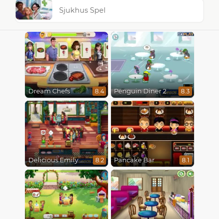
Sjukhus Spel
Dream Chefs
Penguin Diner 2
8.4
8.3
Delicious Emily New Beginning
Pancake Bar
8.2
8.1