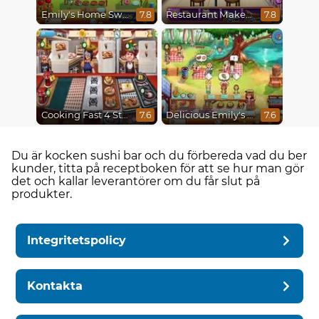
Emily's Home Sweet Home
Restaurant Makeover
7.8
7.8
Cooking Fast 4 Steak
Delicious Emily's Hopes And Fears
7.6
7.6
Du är kocken sushi bar och du förbereda vad du ber
kunder, titta på receptboken för att se hur man gör
det och kallar leverantörer om du får slut på
produkter.
Integritetspolicy
Kontakta