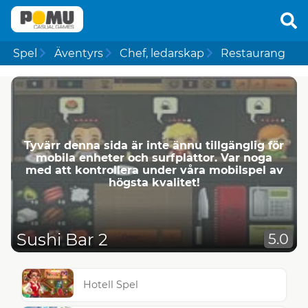
Spel
Äventyrs
Chef, ledarskap
Restaurang
Tyvärr denna sida är inte ännu tillgänglig för
mobila enheter och surfplattor. Var noga
med att kontrollera under våra mobilspel av
högsta kvalitet!
Sushi Bar 2
5.0
Hotell Spel